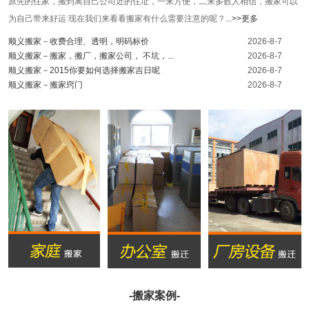
原先的住家，搬到离自己公司近的住址，一来方便，二来多数人相信，搬家可以
为自己带来好运 现在我们来看看搬家有什么需要注意的呢？
...>>更多
顺义搬家－收费合理、透明，明码标价
2026-8-7
顺义搬家－搬家，搬厂，搬家公司， 不坑，...
2026-8-7
顺义搬家－2015你要如何选择搬家吉日呢
2026-8-7
顺义搬家－搬家窍门
2026-8-7
-搬家案例-