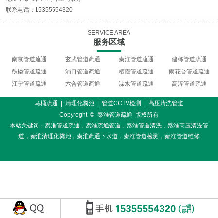
联系电话：15355554320
SERVICE AREA
服务区域
南京管道疏通
玄武管道疏通
秦淮管道疏通
建邺管道疏通
鼓楼管道疏通
浦口管道疏通
栖霞管道疏通
雨花台管道疏通
江宁管道疏通
六合管道疏通
溧水管道疏通
高淳管道疏通
马桶疏通
|
清理化粪池
|
管道CCTV检测
|
高压清洗管道
Copyroght © 秦淮管道疏通 版权所有
本站关键词：
秦淮管道疏通
，
秦淮疏通管道
，
秦淮管道清洗
，
秦淮高压清洗管
道
，
秦淮清理化粪池
，
秦淮疏通下水道
，
秦淮管道检测
，
秦淮管道维修