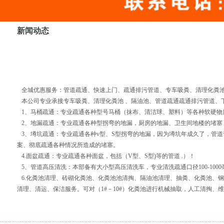
新闻动态
全城优惠服务：管道疏通、快速上门、疏通排污管道、专车吸粪、清理化粪池 
本公司专业承接专车吸粪、清理化粪池 、隔油池、管道疏通疏通排污管道
1、马桶疏通：专业疏通各种型号马桶（抹布、清洁球、塑料）等各种软硬物
2、地漏疏通：专业疏通各种型拐弯的地漏，厨房的地漏、卫生间地楼的堵塞
3、墫坑疏通：专业疏通各种v型、S型拐弯的地漏，因为墫坑年成久了，管道
案、彻底疏通各种情况所造成的堵塞。
4.面盆疏通：专业疏通各种面盆，包括（V型、S型)等的管道 .）！
5、管道高压清洗：本部备有大小型高压清洗车，专业清洗疏通口径100-10
6.化粪池清理、砖砌化粪池、化粪池池清掏、隔油池清理、抽粪、化粪池、
清理、清运、保洁服务。可对（1#－10#）化粪池进行机械抽取，人工清掏、